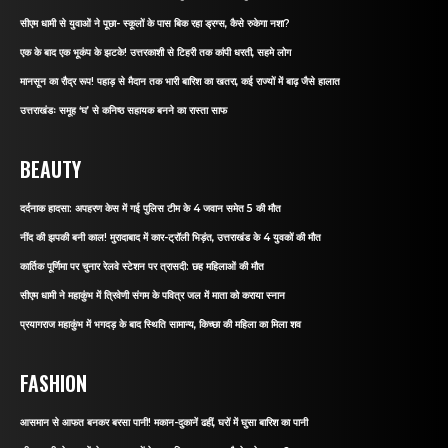
सीएम धामी से युवाओं ने पूछा- स्कूलों के पास बिक रहा ड्रग्स, कैसे रुकेगा नशा?
एक के बाद एक भूकंप के झटके! उत्तरकाशी से टिहरी तक कांपी धरती, सहमे लोग
मानसून का रौद्र रूप! पहाड़ से मैदान तक भारी बारिश का खतरा, कई राज्यों में बाढ़ जैसे हालात
उत्तराखंडः समूह ‘घ’ से कनिष्ठ सहायक बनने का रास्ता साफ
BEAUTY
दर्दनाक हादसा: अपहरण केस में गई पुलिस टीम के 4 जवान समेत 5 की मौत
नींद की झपकी बनी काल! मुरादाबाद में कार-ट्रॉली भिड़ंत, उत्तराखंड के 4 युवकों की मौत
कार्तिक पूर्णिमा पर चुनार रेलवे स्टेशन पर त्रासदी: छह महिलाओं की मौत
सीएम धामी ने महाकुंभ में त्रिवेणी संगम के पवित्र जल में माता को कराया स्नान
प्रयागराज महाकुंभ में भगदड़ के बाद स्थिति सामान्य, किच्छा की महिला का मिला शव
FASHION
आसमान से आफत बनकर बरसा पानी! मकान-दुकानें ढहीं, घरों में घुसा बारिश का पानी