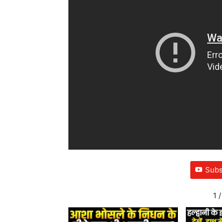
Subs
1
/