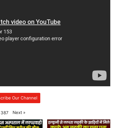
cribe Our Channel
Next
»
387