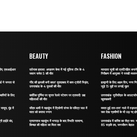
BEAUTY
FASHION
र जोर, एसआईआर
दर्दनाक हादसा: अपहरण केस में गई पुलिस टीम के 4
मतदाता सूची को त्रुटिरहित बन
जवान समेत 5 की मौत
निरीक्षण में आयुक्त ने परखी व्यवस्
र्ड ने जनता से
नींद की झपकी बनी काल! मुरादाबाद में कार-ट्रॉली भिड़ंत,
हल्द्वानी के लिए अहम दिन, नगर नि
उत्तराखंड के 4 युवकों की मौत
जुड़े 15 मुद्दों पर लगाई मुहर
ारियों के लिए
कार्तिक पूर्णिमा पर चुनार रेलवे स्टेशन पर त्रासदी: छह
उत्तराखंडः यूपीसीएल के आउटसोर्स
महिलाओं की मौत
खुशखबरी
ासूम, मुंह में
सीएम धामी ने महाकुंभ में त्रिवेणी संगम के पवित्र जल में
ममता हुई तार-तार! नाले में तड़पता 
माता को कराया स्नान
रबर देख ग्रामीणों के भी उड़ गए ह
री हाईवे बंद,
प्रयागराज महाकुंभ में भगदड़ के बाद स्थिति सामान्य,
उत्तराखंड में बारिश का रौद्र रूप: य
किच्छा की महिला का मिला शव
85 सड़कें ठप, जनजीवन बेहाल