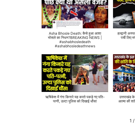
Asha Bhosle Death: कैसे हुआ आशा
हल्द्वानी अस्प
भोसले का निधन?BREAKING NEWS |
पर्ची लिए
#ashabhosledeath
#ashabhosledeathnews
ऋषिकेश में गंगा किनारे यह करते पकड़े गए पति-
उत्तराखंड क
पत्नी, उल्टा पुलिस को दिखाई धौंस!
आत्मा की शां
1
/