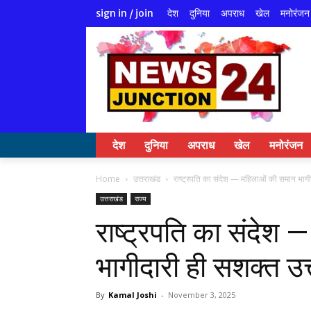
देश
दुनिया
अपराध
खेल
मनोरंजन
sign in / join
देश
दुनिया
अपराध
खेल
मनोरंजन
Home
उत्तराखंड
राष्ट्रपति का संदेश — महिलाओं की समान भागीद
उत्तराखंड
राज्य
राष्ट्रपति का संदेश
भागीदारी ही सशक्त उ
By
Kamal Joshi
-
November 3, 2025