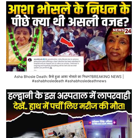
Asha Bhosle Death: कैसे हुआ आशा भोसले का निधन?BREAKING NEWS |
#ashabhosledeath #ashabhosledeathnews