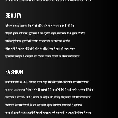
BEAUTY
दर्दनाक हादसा: अपहरण केस में गई पुलिस टीम के 4 जवान समेत 5 की मौत
नींद की झपकी बनी काल! मुरादाबाद में कार-ट्रॉली भिड़ंत, उत्तराखंड के 4 युवकों की मौत
कार्तिक पूर्णिमा पर चुनार रेलवे स्टेशन पर त्रासदी: छह महिलाओं की मौत
सीएम धामी ने महाकुंभ में त्रिवेणी संगम के पवित्र जल में माता को कराया स्नान
प्रयागराज महाकुंभ में भगदड़ के बाद स्थिति सामान्य, किच्छा की महिला का मिला शव
FASHION
हल्द्वानी में खरगे का BJP पर बड़ा हमलाः ‘झूठे वादों की सरकार’, बेरोजगारी-पेपर लीक पर घेरा
भू कानून उल्लंघन पर नैनीताल में बड़ी कार्रवाई, 14 मामलों में 304 नाली जमीन सरकार में निहित
उत्तराखंड में सनसनीः BDC सदस्य की संदिग्ध मौत ने खड़े किए सवाल, नदी किनारे मिला शव
उत्तराखंड के लाखों पेंशनरों के लिए बड़ी खबर, जुलाई की पेंशन सीधे खातों में ट्रांसफर
खरगे की सभा से पहले हल्द्वानी में सियासी घमासान, बसें रोके जाने पर एसएसपी ऑफिस में धरना