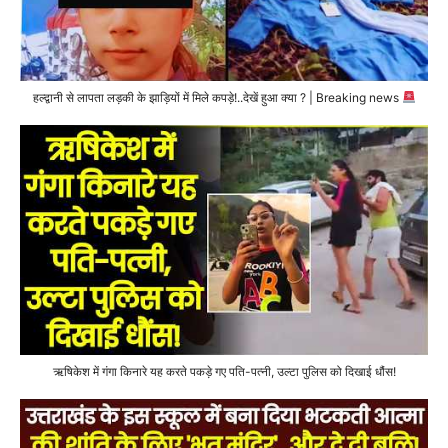
हल्द्वानी से लापता लड़की के झाड़ियों में मिले कपड़े!..देखें हुआ क्या ? | Breaking news
ऋषिकेश में गंगा किनारे यह करते पकड़े गए पति-पत्नी, उल्टा पुलिस को दिखाई धौंस!