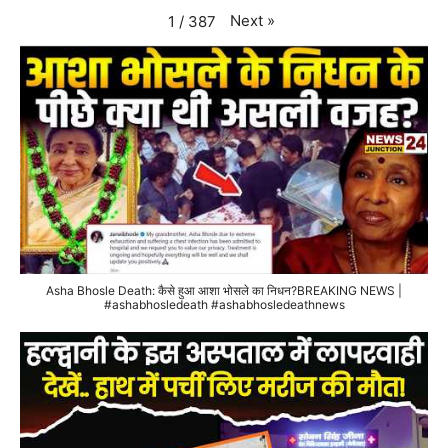
Next
»
1
/
387
Asha Bhosle Death: कैसे हुआ आशा भोसले का निधन?BREAKING NEWS |
#ashabhosledeath #ashabhosledeathnews