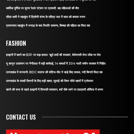
कार्तिक पूर्णिमा पर चुनार रेलवे स्टेशन पर त्रासदी: छह महिलाओं की मौत
सीएम धामी ने महाकुंभ में त्रिवेणी संगम के पवित्र जल में माता को कराया स्नान
प्रयागराज महाकुंभ में भगदड़ के बाद स्थिति सामान्य, किच्छा की महिला का मिला शव
FASHION
हल्द्वानी में खरगे का BJP पर बड़ा हमलाः ‘झूठे वादों की सरकार’, बेरोजगारी-पेपर लीक पर घेरा
भू कानून उल्लंघन पर नैनीताल में बड़ी कार्रवाई, 14 मामलों में 304 नाली जमीन सरकार में निहित
उत्तराखंड में सनसनीः BDC सदस्य की संदिग्ध मौत ने खड़े किए सवाल, नदी किनारे मिला शव
उत्तराखंड के लाखों पेंशनरों के लिए बड़ी खबर, जुलाई की पेंशन सीधे खातों में ट्रांसफर
खरगे की सभा से पहले हल्द्वानी में सियासी घमासान, बसें रोके जाने पर एसएसपी ऑफिस में धरना
CONTACT US