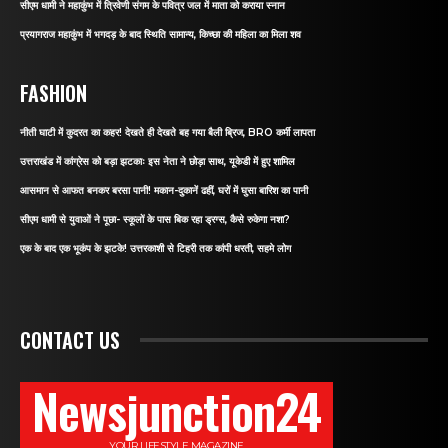
सीएम धामी ने महाकुंभ में त्रिवेणी संगम के पवित्र जल में माता को कराया स्नान
प्रयागराज महाकुंभ में भगदड़ के बाद स्थिति सामान्य, किच्छा की महिला का मिला शव
FASHION
नीती घाटी में कुदरत का कहर! देखते ही देखते बह गया बैली ब्रिज, BRO कर्मी लापता
उत्तराखंड में कांग्रेस को बड़ा झटकाः इस नेता ने छोड़ा साथ, यूकेडी में हुए शामिल
आसमान से आफत बनकर बरसा पानी! मकान-दुकानें ढहीं, घरों में घुसा बारिश का पानी
सीएम धामी से युवाओं ने पूछा- स्कूलों के पास बिक रहा ड्रग्स, कैसे रुकेगा नशा?
एक के बाद एक भूकंप के झटके! उत्तरकाशी से टिहरी तक कांपी धरती, सहमे लोग
CONTACT US
Newsjunction24
YOUR LIFESTYLE MAGAZINE