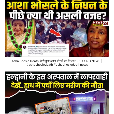
Asha Bhosle Death: कैसे हुआ आशा भोसले का निधन?BREAKING NEWS |
#ashabhosledeath #ashabhosledeathnews