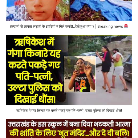
हल्द्वानी से लापता लड़की के झाड़ियों में मिले कपड़े!..देखें हुआ क्या ? | Breaking news
ऋषिकेश में गंगा किनारे यह करते पकड़े गए पति-पत्नी, उल्टा पुलिस को दिखाई धौंस!