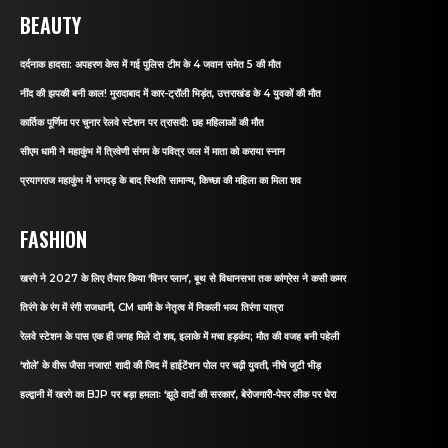
BEAUTY
दर्दनाक हादसा: अपहरण केस में गई पुलिस टीम के 4 जवान समेत 5 की मौत
नींद की झपकी बनी काल! मुरादाबाद में कार-ट्रॉली भिड़ंत, उत्तराखंड के 4 युवकों की मौत
कार्तिक पूर्णिमा पर चुनार रेलवे स्टेशन पर त्रासदी: छह महिलाओं की मौत
सीएम धामी ने महाकुंभ में त्रिवेणी संगम के पवित्र जल में माता को कराया स्नान
प्रयागराज महाकुंभ में भगदड़ के बाद स्थिति सामान्य, किच्छा की महिला का मिला शव
FASHION
खरगे ने 2027 के लिए तैयार किया ‘विनर प्लान’, बूथ से विधानसभा तक कांग्रेस ने कसी कमर
तिरंगे के रंग में रंगी राजधानी, CM धामी के नेतृत्व में निकली भव्य तिरंगा यात्रा
रेलवे स्टेशन के पास एक ही जगह मिले दो शव, इलाके में मचा हड़कंप; मौत की वजह बनी पहेली
‘शोले’ के वीरू जैसा नजारा! शादी की जिद में हाईटेंशन पोल पर चढ़ी युवती, नीचे जुटी भीड़
हल्द्वानी में खरगे का BJP पर बड़ा हमलाः ‘झूठे वादों की सरकार’, बेरोजगारी-पेपर लीक पर घेरा