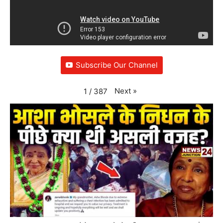
Subscribe Our Channel
Next
»
1
/
387