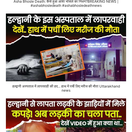
Asha Bhosle Death: कैसे हुआ आशा भोसले का निधन?BREAKING NEWS |
#ashabhosledeath #ashabhosledeathnews
हल्द्वानी अस्पताल में लापरवाही की हद... हाथ में पर्ची लिए मरीज की मौत! Uttarakhand
news