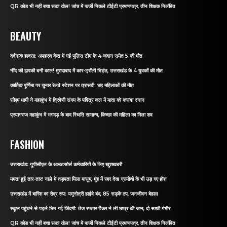
QR कोड भी नहीं बचा सका खेल! जांच में फर्जी निकले टीईटी प्रमाणपत्र, तीन शिक्षक निलंबित
BEAUTY
दर्दनाक हादसा: अपहरण केस में गई पुलिस टीम के 4 जवान समेत 5 की मौत
नींद की झपकी बनी काल! मुरादाबाद में कार-ट्रॉली भिड़ंत, उत्तराखंड के 4 युवकों की मौत
कार्तिक पूर्णिमा पर चुनार रेलवे स्टेशन पर त्रासदी: छह महिलाओं की मौत
सीएम धामी ने महाकुंभ में त्रिवेणी संगम के पवित्र जल में माता को कराया स्नान
प्रयागराज महाकुंभ में भगदड़ के बाद स्थिति सामान्य, किच्छा की महिला का मिला शव
FASHION
उत्तराखंडः यूपीसीएल के आउटसोर्स कर्मचारियों के लिए खुशखबरी
ममता हुई तार-तार! नाले में तड़पता मिला मासूम, मुंह में रबर देख ग्रामीणों के भी उड़ गए होश
उत्तराखंड में बारिश का रौद्र रूप: यमुनोत्री हाईवे बंद, 85 सड़कें ठप, जनजीवन बेहाल
स्कूल पहुंचने से पहले छिन गई जिंदगी: तेज रफ्तार टैंकर ने ली छात्र की जान, दो साथी गंभीर
QR कोड भी नहीं बचा सका खेल! जांच में फर्जी निकले टीईटी प्रमाणपत्र, तीन शिक्षक निलंबित