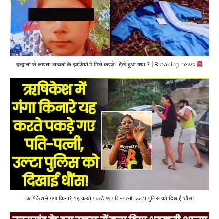
हल्द्वानी से लापता लड़की के झाड़ियों में मिले कपड़े!..देखें हुआ क्या ? | Breaking news
ऋषिकेश में गंगा किनारे यह करते पकड़े गए पति-पत्नी, उल्टा पुलिस को दिखाई धौंस!