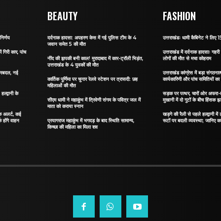
BEAUTY
FASHION
निर्णय
दर्दनाक हादसा: अपहरण केस में गई पुलिस टीम के 4
उत्तराखंडः धामी कैबिनेट ने लिए 15
जवान समेत 5 की मौत
ं गिरी कार, पांच
उत्तराखंड में दर्दनाक हादसाः गहरी 
नींद की झपकी बनी काल! मुरादाबाद में कार-ट्रॉली भिड़ंत,
लोगों की मौत से मचा कोहराम
उत्तराखंड के 4 युवकों की मौत
 फेरबदल, नई
उत्तराखंड कांग्रेस में बड़ा संगठ
कार्तिक पूर्णिमा पर चुनार रेलवे स्टेशन पर त्रासदी: छह
कार्यकारिणी और पांच समितियों क
महिलाओं की मौत
्द्वानी के
सड़क पर पत्थर, चारों ओर अफरा-तफ
सीएम धामी ने महाकुंभ में त्रिवेणी संगम के पवित्र जल में
मुखानी में दो गुटों के बीच हिंसक झ
माता को कराया स्नान
फिक अलर्ट, कई
खड़गे की रैली से पहले हल्द्वानी मे
क होंगे वाहन
प्रयागराज महाकुंभ में भगदड़ के बाद स्थिति सामान्य,
रूटों पर बदली व्यवस्था; जानिए कहा
किच्छा की महिला का मिला शव