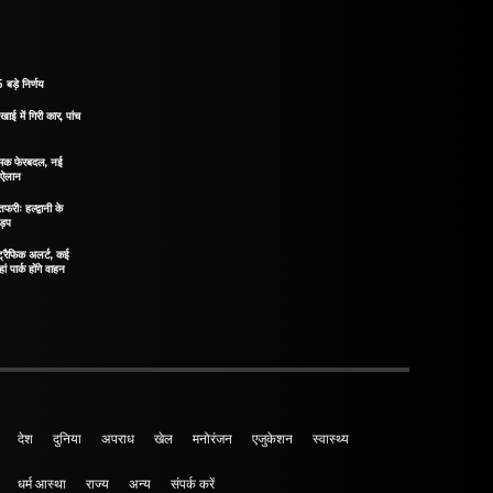
 बड़े निर्णय
खाई में गिरी कार, पांच
नात्मक फेरबदल, नई
ा ऐलान
रीः हल्द्वानी के
ड़प
ं ट्रैफिक अलर्ट, कई
ं पार्क होंगे वाहन
देश
दुनिया
अपराध
खेल
मनोरंजन
एजुकेशन
स्वास्थ्य
धर्म आस्था
राज्य
अन्य
संपर्क करें