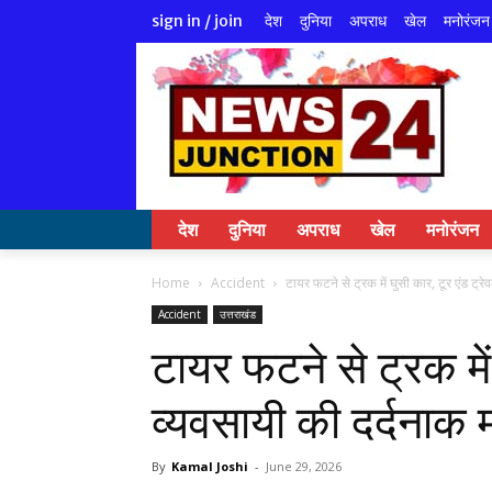
देश
दुनिया
अपराध
खेल
मनोरंजन
sign in / join
देश
दुनिया
अपराध
खेल
मनोरंजन
Home
Accident
टायर फटने से ट्रक में घुसी कार, टूर एंड ट्रे
Accident
उत्तराखंड
टायर फटने से ट्रक में
व्यवसायी की दर्दनाक 
By
Kamal Joshi
-
June 29, 2026