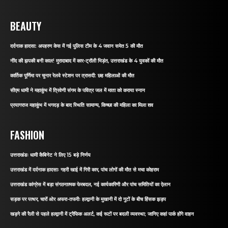
BEAUTY
दर्दनाक हादसा: अपहरण केस में गई पुलिस टीम के 4 जवान समेत 5 की मौत
नींद की झपकी बनी काल! मुरादाबाद में कार-ट्रॉली भिड़ंत, उत्तराखंड के 4 युवकों की मौत
कार्तिक पूर्णिमा पर चुनार रेलवे स्टेशन पर त्रासदी: छह महिलाओं की मौत
सीएम धामी ने महाकुंभ में त्रिवेणी संगम के पवित्र जल में माता को कराया स्नान
प्रयागराज महाकुंभ में भगदड़ के बाद स्थिति सामान्य, किच्छा की महिला का मिला शव
FASHION
उत्तराखंडः धामी कैबिनेट ने लिए 15 बड़े निर्णय
उत्तराखंड में दर्दनाक हादसाः गहरी खाई में गिरी कार, पांच लोगों की मौत से मचा कोहराम
उत्तराखंड कांग्रेस में बड़ा संगठनात्मक फेरबदल, नई कार्यकारिणी और पांच समितियों का ऐलान
सड़क पर पत्थर, चारों ओर अफरा-तफरीः हल्द्वानी के मुखानी में दो गुटों के बीच हिंसक झड़प
खड़गे की रैली से पहले हल्द्वानी में ट्रैफिक अलर्ट, कई रूटों पर बदली व्यवस्था; जानिए कहां पार्क होंगे वाहन