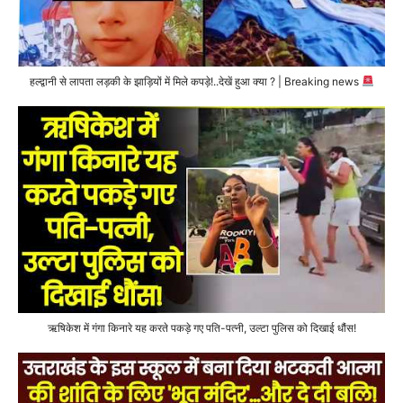
हल्द्वानी से लापता लड़की के झाड़ियों में मिले कपड़े!..देखें हुआ क्या ? | Breaking news
ऋषिकेश में गंगा किनारे यह करते पकड़े गए पति-पत्नी, उल्टा पुलिस को दिखाई धौंस!