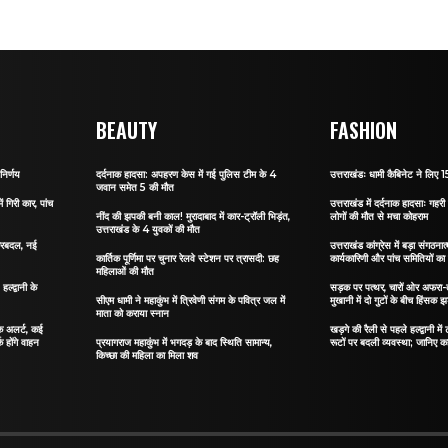
BEAUTY
FASHION
निर्णय
दर्दनाक हादसा: अपहरण केस में गई पुलिस टीम के 4
उत्तराखंडः धामी कैबिनेट ने लिए 15
जवान समेत 5 की मौत
ं गिरी कार, पांच
उत्तराखंड में दर्दनाक हादसाः गहरी 
नींद की झपकी बनी काल! मुरादाबाद में कार-ट्रॉली भिड़ंत,
लोगों की मौत से मचा कोहराम
उत्तराखंड के 4 युवकों की मौत
 फेरबदल, नई
उत्तराखंड कांग्रेस में बड़ा संगठ
कार्तिक पूर्णिमा पर चुनार रेलवे स्टेशन पर त्रासदी: छह
कार्यकारिणी और पांच समितियों क
महिलाओं की मौत
्द्वानी के
सड़क पर पत्थर, चारों ओर अफरा-तफ
सीएम धामी ने महाकुंभ में त्रिवेणी संगम के पवित्र जल में
मुखानी में दो गुटों के बीच हिंसक झ
माता को कराया स्नान
फिक अलर्ट, कई
खड़गे की रैली से पहले हल्द्वानी मे
क होंगे वाहन
प्रयागराज महाकुंभ में भगदड़ के बाद स्थिति सामान्य,
रूटों पर बदली व्यवस्था; जानिए कहा
किच्छा की महिला का मिला शव