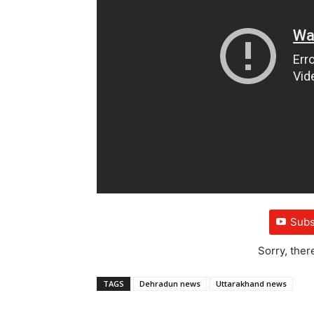
Subs
Sorry, ther
TAGS
Dehradun news
Uttarakhand news