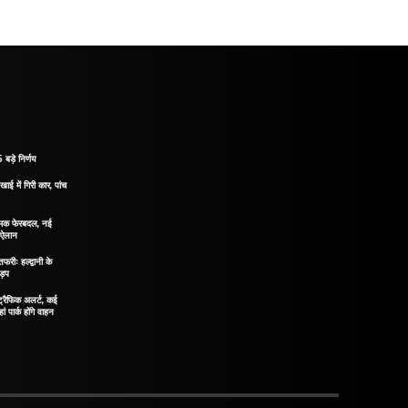
 बड़े निर्णय
खाई में गिरी कार, पांच
नात्मक फेरबदल, नई
ा ऐलान
रीः हल्द्वानी के
ड़प
ं ट्रैफिक अलर्ट, कई
ं पार्क होंगे वाहन