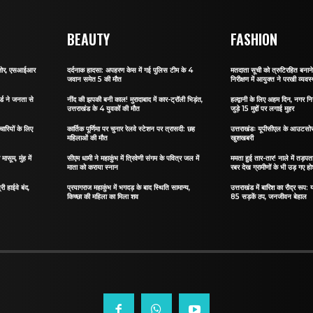
BEAUTY
FASHION
र जोर, एसआईआर
दर्दनाक हादसा: अपहरण केस में गई पुलिस टीम के 4
मतदाता सूची को त्रुटिरहित बन
जवान समेत 5 की मौत
निरीक्षण में आयुक्त ने परखी व्यवस्
र्ड ने जनता से
नींद की झपकी बनी काल! मुरादाबाद में कार-ट्रॉली भिड़ंत,
हल्द्वानी के लिए अहम दिन, नगर नि
उत्तराखंड के 4 युवकों की मौत
जुड़े 15 मुद्दों पर लगाई मुहर
ारियों के लिए
कार्तिक पूर्णिमा पर चुनार रेलवे स्टेशन पर त्रासदी: छह
उत्तराखंडः यूपीसीएल के आउटसोर्स
महिलाओं की मौत
खुशखबरी
ासूम, मुंह में
सीएम धामी ने महाकुंभ में त्रिवेणी संगम के पवित्र जल में
ममता हुई तार-तार! नाले में तड़पता 
माता को कराया स्नान
रबर देख ग्रामीणों के भी उड़ गए ह
री हाईवे बंद,
प्रयागराज महाकुंभ में भगदड़ के बाद स्थिति सामान्य,
उत्तराखंड में बारिश का रौद्र रूप: य
किच्छा की महिला का मिला शव
85 सड़कें ठप, जनजीवन बेहाल