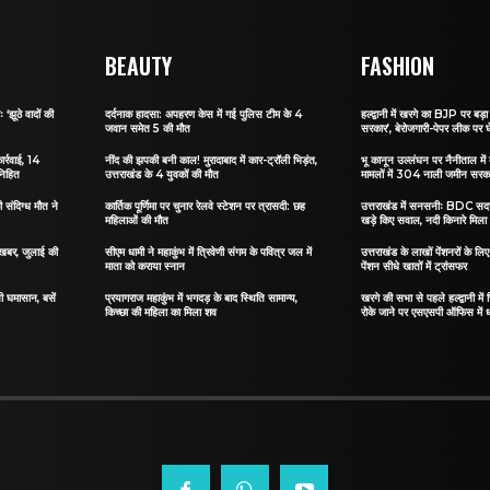
BEAUTY
FASHION
 ‘झूठे वादों की
दर्दनाक हादसा: अपहरण केस में गई पुलिस टीम के 4
हल्द्वानी में खरगे का BJP पर बड़ा 
जवान समेत 5 की मौत
सरकार’, बेरोजगारी-पेपर लीक पर घ
ार्रवाई, 14
नींद की झपकी बनी काल! मुरादाबाद में कार-ट्रॉली भिड़ंत,
भू कानून उल्लंघन पर नैनीताल में ब
निहित
उत्तराखंड के 4 युवकों की मौत
मामलों में 304 नाली जमीन सरकार
संदिग्ध मौत ने
कार्तिक पूर्णिमा पर चुनार रेलवे स्टेशन पर त्रासदी: छह
उत्तराखंड में सनसनीः BDC सदस्
महिलाओं की मौत
खड़े किए सवाल, नदी किनारे मिला
ी खबर, जुलाई की
सीएम धामी ने महाकुंभ में त्रिवेणी संगम के पवित्र जल में
उत्तराखंड के लाखों पेंशनरों के ल
माता को कराया स्नान
पेंशन सीधे खातों में ट्रांसफर
सी घमासान, बसें
प्रयागराज महाकुंभ में भगदड़ के बाद स्थिति सामान्य,
खरगे की सभा से पहले हल्द्वानी में
किच्छा की महिला का मिला शव
रोके जाने पर एसएसपी ऑफिस में 