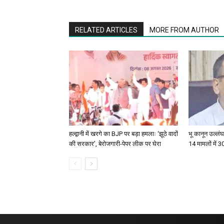
RELATED ARTICLES
MORE FROM AUTHOR
हल्द्वानी में खरगे का BJP पर बड़ा हमलाः ‘झूठे वादों
भू कानून उल्लंघन
की सरकार’, बेरोजगारी-पेपर लीक पर घेरा
14 मामलों में 