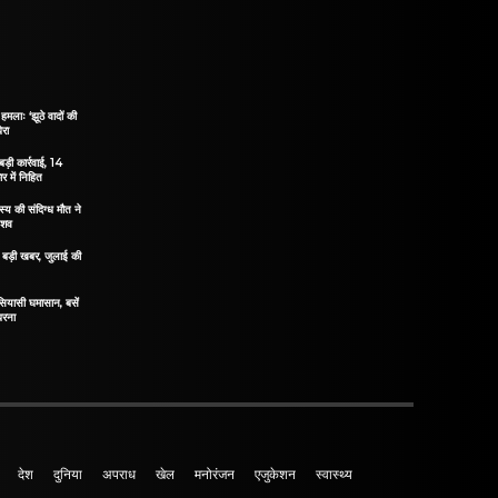
हमलाः ‘झूठे वादों की
ेरा
ड़ी कार्रवाई, 14
 में निहित
य की संदिग्ध मौत ने
 शव
िए बड़ी खबर, जुलाई की
 सियासी घमासान, बसें
धरना
देश
दुनिया
अपराध
खेल
मनोरंजन
एजुकेशन
स्वास्थ्य