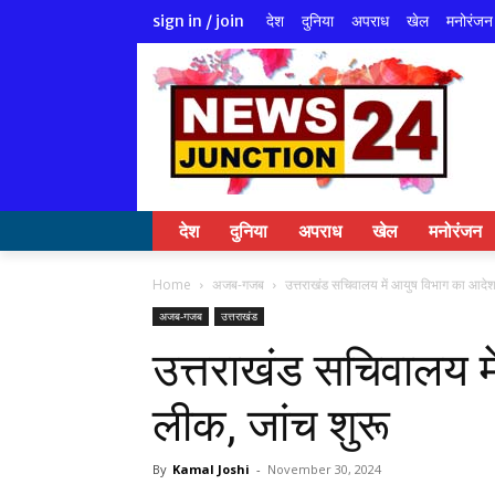
देश
दुनिया
अपराध
खेल
मनोरंजन
sign in / join
देश
दुनिया
अपराध
खेल
मनोरंजन
Home
अजब-गजब
उत्तराखंड सचिवालय में आयुष विभाग का आदेश
अजब-गजब
उत्तराखंड
उत्तराखंड सचिवालय म
लीक, जांच शुरू
By
Kamal Joshi
-
November 30, 2024