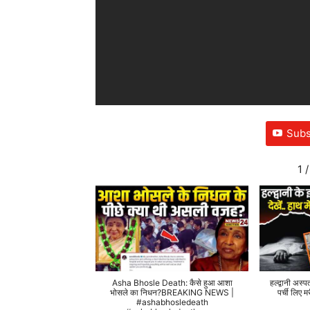
Subs
1
/
Asha Bhosle Death: कैसे हुआ आशा
हल्द्वानी अस्प
भोसले का निधन?BREAKING NEWS |
पर्ची लिए
#ashabhosledeath