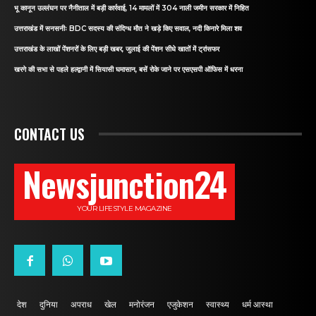
भू कानून उल्लंघन पर नैनीताल में बड़ी कार्रवाई, 14 मामलों में 304 नाली जमीन सरकार में निहित
उत्तराखंड में सनसनीः BDC सदस्य की संदिग्ध मौत ने खड़े किए सवाल, नदी किनारे मिला शव
उत्तराखंड के लाखों पेंशनरों के लिए बड़ी खबर, जुलाई की पेंशन सीधे खातों में ट्रांसफर
खरगे की सभा से पहले हल्द्वानी में सियासी घमासान, बसें रोके जाने पर एसएसपी ऑफिस में धरना
CONTACT US
Newsjunction24
YOUR LIFESTYLE MAGAZINE
देश
दुनिया
अपराध
खेल
मनोरंजन
एजुकेशन
स्वास्थ्य
धर्म आस्था