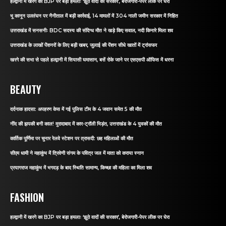
हल्द्वानी में खरगे का BJP पर बड़ा हमलाः ‘झूठे वादों की सरकार’, बेरोजगारी-पेपर लीक पर घेरा
भू कानून उल्लंघन पर नैनीताल में बड़ी कार्रवाई, 14 मामलों में 304 नाली जमीन सरकार में निहित
उत्तराखंड में सनसनीः BDC सदस्य की संदिग्ध मौत ने खड़े किए सवाल, नदी किनारे मिला शव
उत्तराखंड के लाखों पेंशनरों के लिए बड़ी खबर, जुलाई की पेंशन सीधे खातों में ट्रांसफर
खरगे की सभा से पहले हल्द्वानी में सियासी घमासान, बसें रोके जाने पर एसएसपी ऑफिस में धरना
BEAUTY
दर्दनाक हादसा: अपहरण केस में गई पुलिस टीम के 4 जवान समेत 5 की मौत
नींद की झपकी बनी काल! मुरादाबाद में कार-ट्रॉली भिड़ंत, उत्तराखंड के 4 युवकों की मौत
कार्तिक पूर्णिमा पर चुनार रेलवे स्टेशन पर त्रासदी: छह महिलाओं की मौत
सीएम धामी ने महाकुंभ में त्रिवेणी संगम के पवित्र जल में माता को कराया स्नान
प्रयागराज महाकुंभ में भगदड़ के बाद स्थिति सामान्य, किच्छा की महिला का मिला शव
FASHION
हल्द्वानी में खरगे का BJP पर बड़ा हमलाः ‘झूठे वादों की सरकार’, बेरोजगारी-पेपर लीक पर घेरा