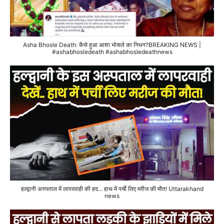
Asha Bhosle Death: कैसे हुआ आशा भोसले का निधन?BREAKING NEWS |
#ashabhosledeath #ashabhosledeathnews
हल्द्वानी अस्पताल में लापरवाही की हद... हाथ में पर्ची लिए मरीज की मौत! Uttarakhand
news