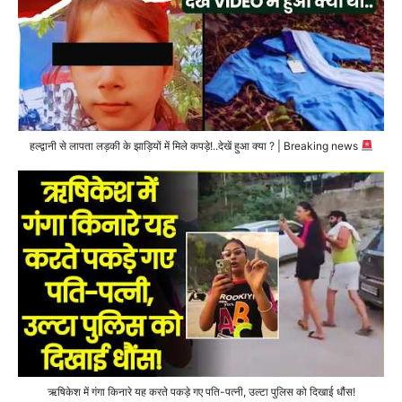
हल्द्वानी से लापता लड़की के झाड़ियों में मिले कपड़े!..देखें हुआ क्या ? | Breaking news
ऋषिकेश में गंगा किनारे यह करते पकड़े गए पति-पत्नी, उल्टा पुलिस को दिखाई धौंस!