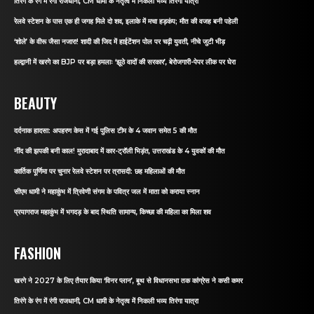
तिरंगे के रंग में रंगी राजधानी, CM धामी के नेतृत्व में निकली भव्य तिरंगा यात्रा
रेलवे स्टेशन के पास एक ही जगह मिले दो शव, इलाके में मचा हड़कंप; मौत की वजह बनी पहेली
‘शोले’ के वीरू जैसा नजारा! शादी की जिद में हाईटेंशन पोल पर चढ़ी युवती, नीचे जुटी भीड़
हल्द्वानी में खरगे का BJP पर बड़ा हमलाः ‘झूठे वादों की सरकार’, बेरोजगारी-पेपर लीक पर घेरा
BEAUTY
दर्दनाक हादसा: अपहरण केस में गई पुलिस टीम के 4 जवान समेत 5 की मौत
नींद की झपकी बनी काल! मुरादाबाद में कार-ट्रॉली भिड़ंत, उत्तराखंड के 4 युवकों की मौत
कार्तिक पूर्णिमा पर चुनार रेलवे स्टेशन पर त्रासदी: छह महिलाओं की मौत
सीएम धामी ने महाकुंभ में त्रिवेणी संगम के पवित्र जल में माता को कराया स्नान
प्रयागराज महाकुंभ में भगदड़ के बाद स्थिति सामान्य, किच्छा की महिला का मिला शव
FASHION
खरगे ने 2027 के लिए तैयार किया ‘विनर प्लान’, बूथ से विधानसभा तक कांग्रेस ने कसी कमर
तिरंगे के रंग में रंगी राजधानी, CM धामी के नेतृत्व में निकली भव्य तिरंगा यात्रा