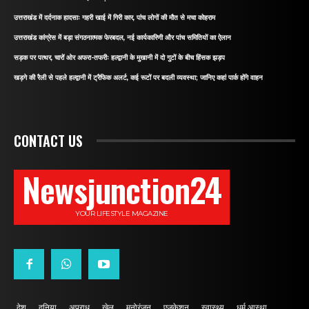
उत्तराखंड में दर्दनाक हादसाः गहरी खाई में गिरी कार, पांच लोगों की मौत से मचा कोहराम
उत्तराखंड कांग्रेस में बड़ा संगठनात्मक फेरबदल, नई कार्यकारिणी और पांच समितियों का ऐलान
सड़क पर पत्थर, चारों ओर अफरा-तफरीः हल्द्वानी के मुखानी में दो गुटों के बीच हिंसक झड़प
खड़गे की रैली से पहले हल्द्वानी में ट्रैफिक अलर्ट, कई रूटों पर बदली व्यवस्था; जानिए कहां पार्क होंगे वाहन
CONTACT US
Newsjunction24
YOUR LIFESTYLE MAGAZINE
देश
दुनिया
अपराध
खेल
मनोरंजन
एजुकेशन
स्वास्थ्य
धर्म आस्था