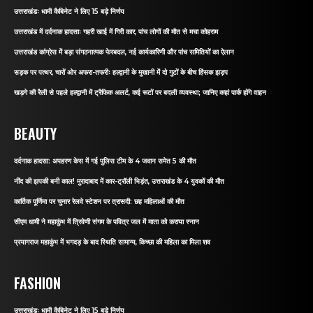
उत्तराखंडः धामी कैबिनेट ने लिए 15 बड़े निर्णय
उत्तराखंड में दर्दनाक हादसाः गहरी खाई में गिरी कार, पांच लोगों की मौत से मचा कोहराम
उत्तराखंड कांग्रेस में बड़ा संगठनात्मक फेरबदल, नई कार्यकारिणी और पांच समितियों का ऐलान
सड़क पर पत्थर, चारों ओर अफरा-तफरीः हल्द्वानी के मुखानी में दो गुटों के बीच हिंसक झड़प
खड़गे की रैली से पहले हल्द्वानी में ट्रैफिक अलर्ट, कई रूटों पर बदली व्यवस्था; जानिए कहां पार्क होंगे वाहन
BEAUTY
दर्दनाक हादसा: अपहरण केस में गई पुलिस टीम के 4 जवान समेत 5 की मौत
नींद की झपकी बनी काल! मुरादाबाद में कार-ट्रॉली भिड़ंत, उत्तराखंड के 4 युवकों की मौत
कार्तिक पूर्णिमा पर चुनार रेलवे स्टेशन पर त्रासदी: छह महिलाओं की मौत
सीएम धामी ने महाकुंभ में त्रिवेणी संगम के पवित्र जल में माता को कराया स्नान
प्रयागराज महाकुंभ में भगदड़ के बाद स्थिति सामान्य, किच्छा की महिला का मिला शव
FASHION
उत्तराखंडः धामी कैबिनेट ने लिए 15 बड़े निर्णय