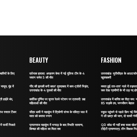
BEAUTY
FASHION
ारियों के लिए
दर्दनाक हादसा: अपहरण केस में गई पुलिस टीम के 4
उत्तराखंडः यूपीसीएल के आउटसोर्स
जवान समेत 5 की मौत
खुशखबरी
ासूम, मुंह में
नींद की झपकी बनी काल! मुरादाबाद में कार-ट्रॉली भिड़ंत,
ममता हुई तार-तार! नाले में तड़पता 
उत्तराखंड के 4 युवकों की मौत
रबर देख ग्रामीणों के भी उड़ गए ह
री हाईवे बंद,
कार्तिक पूर्णिमा पर चुनार रेलवे स्टेशन पर त्रासदी: छह
उत्तराखंड में बारिश का रौद्र रूप: य
महिलाओं की मौत
85 सड़कें ठप, जनजीवन बेहाल
ेज रफ्तार टैंकर
सीएम धामी ने महाकुंभ में त्रिवेणी संगम के पवित्र जल में
स्कूल पहुंचने से पहले छिन गई जिं
माता को कराया स्नान
ने ली छात्र की जान, दो साथी गंभ
ं फर्जी निकले
प्रयागराज महाकुंभ में भगदड़ के बाद स्थिति सामान्य,
QR कोड भी नहीं बचा सका खेल! जा
किच्छा की महिला का मिला शव
टीईटी प्रमाणपत्र, तीन शिक्षक नि