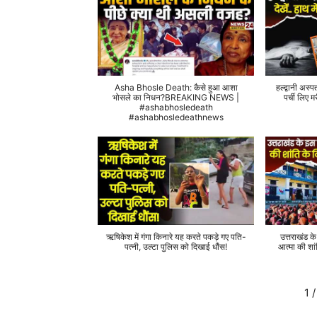
Asha Bhosle Death: कैसे हुआ आशा
हल्द्वानी अस्प
भोसले का निधन?BREAKING NEWS |
पर्ची लिए
#ashabhosledeath
#ashabhosledeathnews
ऋषिकेश में गंगा किनारे यह करते पकड़े गए पति-
उत्तराखंड क
पत्नी, उल्टा पुलिस को दिखाई धौंस!
आत्मा की शां
1
/