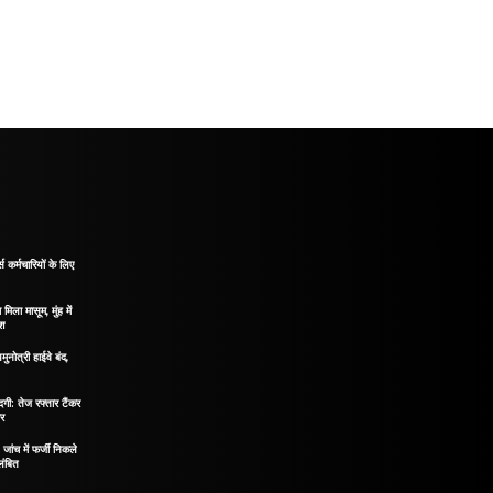
 कर्मचारियों के लिए
मिला मासूम, मुंह में
ोश
मुनोत्री हाईवे बंद,
दगी: तेज रफ्तार टैंकर
ीर
ंच में फर्जी निकले
लंबित