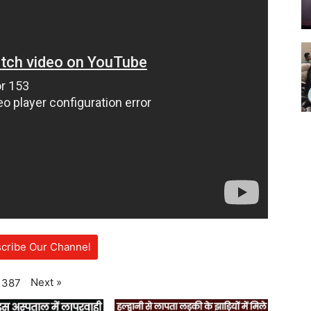
cribe Our Channel
Next
»
387