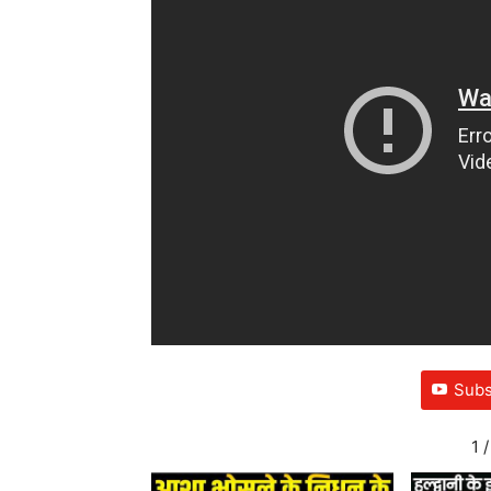
Subs
1
/