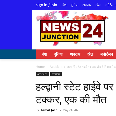
देश
दुनिया
अपराध
खेल
मनोरंजन
sign in / join
देश
दुनिया
अपराध
खेल
मनोरंजन
Home
Accident
हल्द्वानी स्टेट हाईवे पर कार और ई-रिक्शा मे
Accident
उत्तराखंड
हल्द्वानी स्टेट हाईवे प
टक्कर, एक की मौत
By
Kamal Joshi
-
May 21, 2026