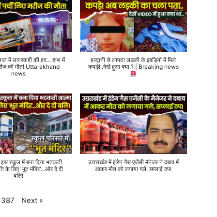
ताल में लापरवाही की हद... हाथ में
हल्द्वानी से लापता लड़की के झाड़ियों में मिले
 मरीज की मौत! Uttarakhand
कपड़े!..देखें हुआ क्या ? | Breaking news
news
े इस स्कूल में बना दिया भटकती
उत्तराखंड में इंडेन गैस एजेंसी मैनेजर ने दबाव में
ति के लिए 'भूत मंदिर'...और दे दी
आकर मौत को लगाया गले, सप्लाई ठप!
बलि!
Next
»
387