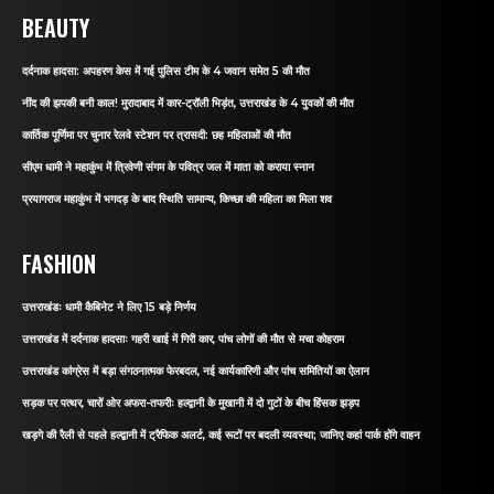
BEAUTY
दर्दनाक हादसा: अपहरण केस में गई पुलिस टीम के 4 जवान समेत 5 की मौत
नींद की झपकी बनी काल! मुरादाबाद में कार-ट्रॉली भिड़ंत, उत्तराखंड के 4 युवकों की मौत
कार्तिक पूर्णिमा पर चुनार रेलवे स्टेशन पर त्रासदी: छह महिलाओं की मौत
सीएम धामी ने महाकुंभ में त्रिवेणी संगम के पवित्र जल में माता को कराया स्नान
प्रयागराज महाकुंभ में भगदड़ के बाद स्थिति सामान्य, किच्छा की महिला का मिला शव
FASHION
उत्तराखंडः धामी कैबिनेट ने लिए 15 बड़े निर्णय
उत्तराखंड में दर्दनाक हादसाः गहरी खाई में गिरी कार, पांच लोगों की मौत से मचा कोहराम
उत्तराखंड कांग्रेस में बड़ा संगठनात्मक फेरबदल, नई कार्यकारिणी और पांच समितियों का ऐलान
सड़क पर पत्थर, चारों ओर अफरा-तफरीः हल्द्वानी के मुखानी में दो गुटों के बीच हिंसक झड़प
खड़गे की रैली से पहले हल्द्वानी में ट्रैफिक अलर्ट, कई रूटों पर बदली व्यवस्था; जानिए कहां पार्क होंगे वाहन