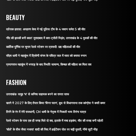
BEAUTY
दर्दनाक हादसा: अपहरण केस में गई पुलिस टीम के 4 जवान समेत 5 की मौत
नींद की झपकी बनी काल! मुरादाबाद में कार-ट्रॉली भिड़ंत, उत्तराखंड के 4 युवकों की मौत
कार्तिक पूर्णिमा पर चुनार रेलवे स्टेशन पर त्रासदी: छह महिलाओं की मौत
सीएम धामी ने महाकुंभ में त्रिवेणी संगम के पवित्र जल में माता को कराया स्नान
प्रयागराज महाकुंभ में भगदड़ के बाद स्थिति सामान्य, किच्छा की महिला का मिला शव
FASHION
उत्तराखंडः समूह ‘घ’ से कनिष्ठ सहायक बनने का रास्ता साफ
खरगे ने 2027 के लिए तैयार किया ‘विनर प्लान’, बूथ से विधानसभा तक कांग्रेस ने कसी कमर
तिरंगे के रंग में रंगी राजधानी, CM धामी के नेतृत्व में निकली भव्य तिरंगा यात्रा
रेलवे स्टेशन के पास एक ही जगह मिले दो शव, इलाके में मचा हड़कंप; मौत की वजह बनी पहेली
‘शोले’ के वीरू जैसा नजारा! शादी की जिद में हाईटेंशन पोल पर चढ़ी युवती, नीचे जुटी भीड़