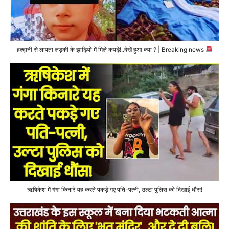
हल्द्वानी से लापता लड़की के झाड़ियों में मिले कपड़े!..देखें हुआ क्या ? | Breaking news
ऋषिकेश में गंगा किनारे यह करते पकड़े गए पति-पत्नी, उल्टा पुलिस को दिखाई धौंस!