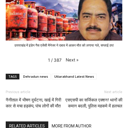
उत्तराखंड में इंडेन गैस एजेंसी मैनेजर ने दबाव में आकर मौत को लगाया गले, सप्लाई ठप!
Next
»
1
/
387
TAGS
Dehradun news
Uttarakhand Latest News
Previous article
Next article
नैनीताल में भीषण दुर्घटना, खाई में गिरी
एसएसपी का सर्जिकल एक्शन! थानों की
कार से मचा हड़कंप, पांच लोगों की मौत
कमान बदली, पुलिस महकमे में हलचल
RELATED ARTICLES
MORE FROM AUTHOR