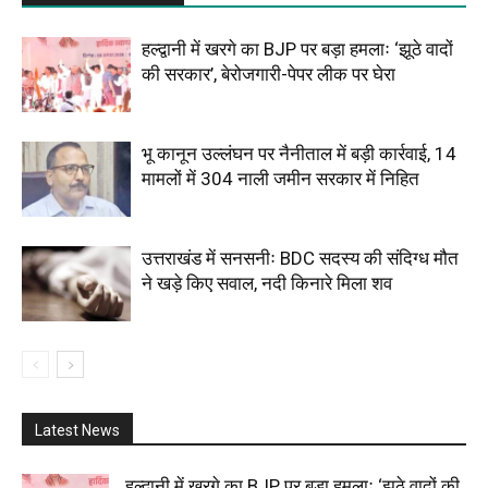
हल्द्वानी में खरगे का BJP पर बड़ा हमलाः ‘झूठे वादों
की सरकार’, बेरोजगारी-पेपर लीक पर घेरा
भू कानून उल्लंघन पर नैनीताल में बड़ी कार्रवाई, 14
मामलों में 304 नाली जमीन सरकार में निहित
उत्तराखंड में सनसनीः BDC सदस्य की संदिग्ध मौत
ने खड़े किए सवाल, नदी किनारे मिला शव
Latest News
हल्द्वानी में खरगे का BJP पर बड़ा हमलाः ‘झूठे वादों की