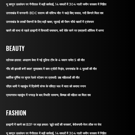
भू कानून उल्लंघन पर नैनीताल में बड़ी कार्रवाई, 14 मामलों में 304 नाली जमीन सरकार में निहित
उत्तराखंड में सनसनीः BDC सदस्य की संदिग्ध मौत ने खड़े किए सवाल, नदी किनारे मिला शव
उत्तराखंड के लाखों पेंशनरों के लिए बड़ी खबर, जुलाई की पेंशन सीधे खातों में ट्रांसफर
खरगे की सभा से पहले हल्द्वानी में सियासी घमासान, बसें रोके जाने पर एसएसपी ऑफिस में धरना
BEAUTY
दर्दनाक हादसा: अपहरण केस में गई पुलिस टीम के 4 जवान समेत 5 की मौत
नींद की झपकी बनी काल! मुरादाबाद में कार-ट्रॉली भिड़ंत, उत्तराखंड के 4 युवकों की मौत
कार्तिक पूर्णिमा पर चुनार रेलवे स्टेशन पर त्रासदी: छह महिलाओं की मौत
सीएम धामी ने महाकुंभ में त्रिवेणी संगम के पवित्र जल में माता को कराया स्नान
प्रयागराज महाकुंभ में भगदड़ के बाद स्थिति सामान्य, किच्छा की महिला का मिला शव
FASHION
हल्द्वानी में खरगे का BJP पर बड़ा हमलाः ‘झूठे वादों की सरकार’, बेरोजगारी-पेपर लीक पर घेरा
भू कानून उल्लंघन पर नैनीताल में बड़ी कार्रवाई, 14 मामलों में 304 नाली जमीन सरकार में निहित