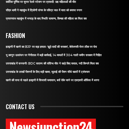
कार्तिक पूर्णिमा पर चुनार रेलवे स्टेशन पर त्रासदी: छह महिलाओं की मौत
सीएम धामी ने महाकुंभ में त्रिवेणी संगम के पवित्र जल में माता को कराया स्नान
प्रयागराज महाकुंभ में भगदड़ के बाद स्थिति सामान्य, किच्छा की महिला का मिला शव
FASHION
हल्द्वानी में खरगे का BJP पर बड़ा हमलाः ‘झूठे वादों की सरकार’, बेरोजगारी-पेपर लीक पर घेरा
भू कानून उल्लंघन पर नैनीताल में बड़ी कार्रवाई, 14 मामलों में 304 नाली जमीन सरकार में निहित
उत्तराखंड में सनसनीः BDC सदस्य की संदिग्ध मौत ने खड़े किए सवाल, नदी किनारे मिला शव
उत्तराखंड के लाखों पेंशनरों के लिए बड़ी खबर, जुलाई की पेंशन सीधे खातों में ट्रांसफर
खरगे की सभा से पहले हल्द्वानी में सियासी घमासान, बसें रोके जाने पर एसएसपी ऑफिस में धरना
CONTACT US
Newsjunction24