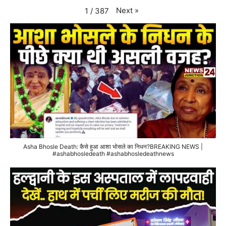
Next
»
1
/
387
Asha Bhosle Death: कैसे हुआ आशा भोसले का निधन?BREAKING NEWS |
#ashabhosledeath #ashabhosledeathnews