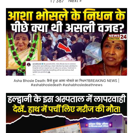
Next
»
1
/
387
Asha Bhosle Death: कैसे हुआ आशा भोसले का निधन?BREAKING NEWS |
#ashabhosledeath #ashabhosledeathnews