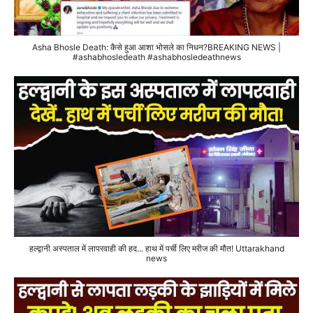
Asha Bhosle Death: कैसे हुआ आशा भोसले का निधन?BREAKING NEWS |
#ashabhosledeath #ashabhosledeathnews
हल्द्वानी अस्पताल में लापरवाही की हद... हाथ में पर्ची लिए मरीज की मौत! Uttarakhand
news