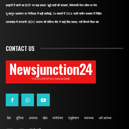
हल्द्वानी में खरगे का BJP पर बड़ा हमलाः ‘झूठे वादों की सरकार’, बेरोजगारी-पेपर लीक पर घेरा
भू कानून उल्लंघन पर नैनीताल में बड़ी कार्रवाई, 14 मामलों में 304 नाली जमीन सरकार में निहित
उत्तराखंड में सनसनीः BDC सदस्य की संदिग्ध मौत ने खड़े किए सवाल, नदी किनारे मिला शव
CONTACT US
Newsjunction24
YOUR LIFESTYLE MAGAZINE
देश
दुनिया
अपराध
खेल
मनोरंजन
एजुकेशन
स्वास्थ्य
धर्म आस्था