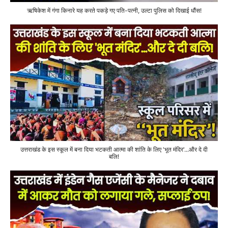
ऋषिकेश में गंगा किनारे यह करते पकड़े गए पति-पत्नी, उल्टा पुलिस को दिखाई धौंस!
उत्तराखंड के इस स्कूल में बना दिया भटकती आत्मा की शांति के लिए 'भूत मंदिर'...और दे दी
बलि!