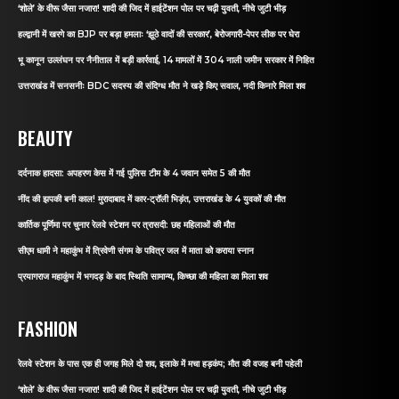
‘शोले’ के वीरू जैसा नजारा! शादी की जिद में हाईटेंशन पोल पर चढ़ी युवती, नीचे जुटी भीड़
हल्द्वानी में खरगे का BJP पर बड़ा हमलाः ‘झूठे वादों की सरकार’, बेरोजगारी-पेपर लीक पर घेरा
भू कानून उल्लंघन पर नैनीताल में बड़ी कार्रवाई, 14 मामलों में 304 नाली जमीन सरकार में निहित
उत्तराखंड में सनसनीः BDC सदस्य की संदिग्ध मौत ने खड़े किए सवाल, नदी किनारे मिला शव
BEAUTY
दर्दनाक हादसा: अपहरण केस में गई पुलिस टीम के 4 जवान समेत 5 की मौत
नींद की झपकी बनी काल! मुरादाबाद में कार-ट्रॉली भिड़ंत, उत्तराखंड के 4 युवकों की मौत
कार्तिक पूर्णिमा पर चुनार रेलवे स्टेशन पर त्रासदी: छह महिलाओं की मौत
सीएम धामी ने महाकुंभ में त्रिवेणी संगम के पवित्र जल में माता को कराया स्नान
प्रयागराज महाकुंभ में भगदड़ के बाद स्थिति सामान्य, किच्छा की महिला का मिला शव
FASHION
रेलवे स्टेशन के पास एक ही जगह मिले दो शव, इलाके में मचा हड़कंप; मौत की वजह बनी पहेली
‘शोले’ के वीरू जैसा नजारा! शादी की जिद में हाईटेंशन पोल पर चढ़ी युवती, नीचे जुटी भीड़