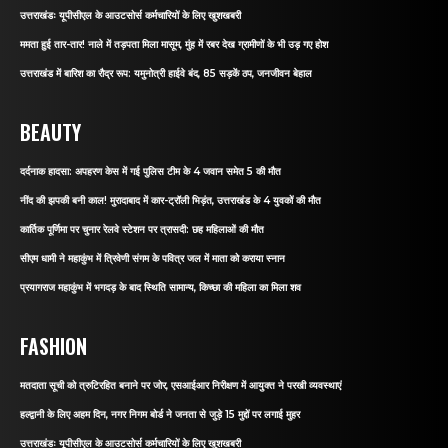
उत्तराखंडः यूपीसीएल के आउटसोर्स कर्मचारियों के लिए खुशखबरी
ममता हुई तार-तार! नाले में तड़पता मिला मासूम, मुंह में रबर देख ग्रामीणों के भी उड़ गए होश
उत्तराखंड में बारिश का रौद्र रूप: यमुनोत्री हाईवे बंद, 85 सड़कें ठप, जनजीवन बेहाल
BEAUTY
दर्दनाक हादसा: अपहरण केस में गई पुलिस टीम के 4 जवान समेत 5 की मौत
नींद की झपकी बनी काल! मुरादाबाद में कार-ट्रॉली भिड़ंत, उत्तराखंड के 4 युवकों की मौत
कार्तिक पूर्णिमा पर चुनार रेलवे स्टेशन पर त्रासदी: छह महिलाओं की मौत
सीएम धामी ने महाकुंभ में त्रिवेणी संगम के पवित्र जल में माता को कराया स्नान
प्रयागराज महाकुंभ में भगदड़ के बाद स्थिति सामान्य, किच्छा की महिला का मिला शव
FASHION
मतदाता सूची को त्रुटिरहित बनाने पर जोर, एसआईआर निरीक्षण में आयुक्त ने परखी व्यवस्थाएं
हल्द्वानी के लिए अहम दिन, नगर निगम बोर्ड ने जनता से जुड़े 15 मुद्दों पर लगाई मुहर
उत्तराखंडः यूपीसीएल के आउटसोर्स कर्मचारियों के लिए खुशखबरी