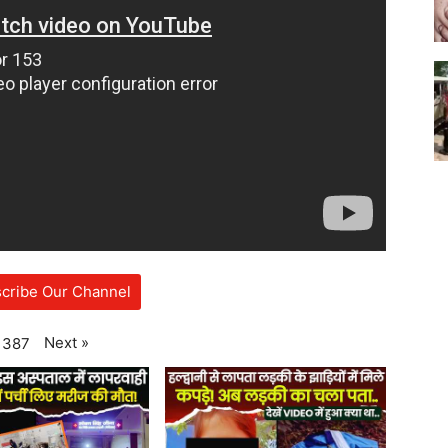
cribe Our Channel
Next
»
387