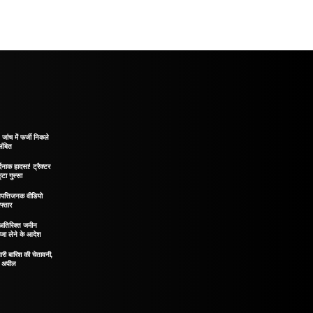
ंच में फर्जी निकले
लंबित
दनाक हादसा! ट्रैक्टर
टा गुस्सा
पत्तिजनक वीडियो
फ्तार
! अतिरिक्त जमीन
्जा लेने के आदेश
ारी बारिश की चेतावनी,
़ी अपील