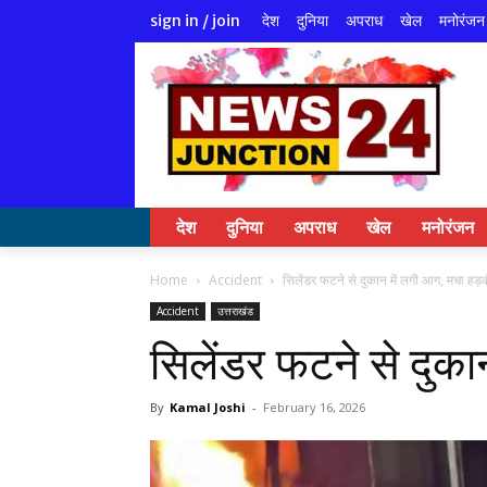
देश
दुनिया
अपराध
खेल
मनोरंजन
sign in / join
देश
दुनिया
अपराध
खेल
मनोरंजन
Home
Accident
सिलेंडर फटने से दुकान में लगी आग, मचा हड़
Accident
उत्तराखंड
सिलेंडर फटने से दुका
By
Kamal Joshi
-
February 16, 2026