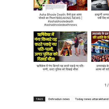
Asha Bhosle Death: कैसे हुआ आशा
हल्द्वानी अस्प
भोसले का निधन?BREAKING NEWS |
पर्ची लिए
#ashabhosledeath
#ashabhosledeathnews
ऋषिकेश में गंगा किनारे यह करते पकड़े गए पति-
उत्तराखंड क
पत्नी, उल्टा पुलिस को दिखाई धौंस!
आत्मा की शां
1
/
TAGS
Dehradun news
Today news uttarakhand