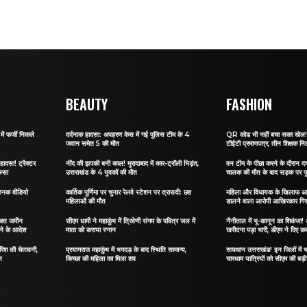
BEAUTY
FASHION
ं फर्जी निकले
दर्दनाक हादसा: अपहरण केस में गई पुलिस टीम के 4
QR कोड भी नहीं बचा सका खेल! जा
जवान समेत 5 की मौत
टीईटी प्रमाणपत्र, तीन शिक्षक नि
हादसा! ट्रैक्टर
नींद की झपकी बनी काल! मुरादाबाद में कार-ट्रॉली भिड़ंत,
वन टीम के पीछा करने के दौरान दर्
स्सा
उत्तराखंड के 4 युवकों की मौत
चालक की मौत के बाद सड़क पर फू
जनक वीडियो
कार्तिक पूर्णिमा पर चुनार रेलवे स्टेशन पर त्रासदी: छह
महिला और विधायक के खिलाफ आ
महिलाओं की मौत
डालने वाला आरोपी आखिरकार गिर
िक्त जमीन
सीएम धामी ने महाकुंभ में त्रिवेणी संगम के पवित्र जल में
नैनीताल में भू-कानून का शिकंजा
ेने के आदेश
माता को कराया स्नान
खरीदना पड़ा भारी, डीएम ने दिए कब
ारिश की चेतावनी,
प्रयागराज महाकुंभ में भगदड़ के बाद स्थिति सामान्य,
सावधान उत्तराखंड! इन जिलों में भ
ल
किच्छा की महिला का मिला शव
चारधाम यात्रियों को सीएम की बड