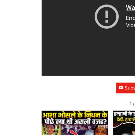
Subs
1
/