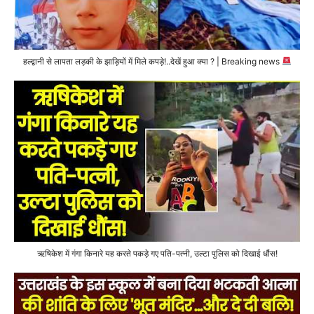
हल्द्वानी से लापता लड़की के झाड़ियों में मिले कपड़े!..देखें हुआ क्या ? | Breaking news
ऋषिकेश में गंगा किनारे यह करते पकड़े गए पति-पत्नी, उल्टा पुलिस को दिखाई धौंस!