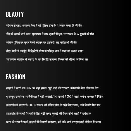
BEAUTY
दर्दनाक हादसा: अपहरण केस में गई पुलिस टीम के 4 जवान समेत 5 की मौत
नींद की झपकी बनी काल! मुरादाबाद में कार-ट्रॉली भिड़ंत, उत्तराखंड के 4 युवकों की मौत
कार्तिक पूर्णिमा पर चुनार रेलवे स्टेशन पर त्रासदी: छह महिलाओं की मौत
सीएम धामी ने महाकुंभ में त्रिवेणी संगम के पवित्र जल में माता को कराया स्नान
प्रयागराज महाकुंभ में भगदड़ के बाद स्थिति सामान्य, किच्छा की महिला का मिला शव
FASHION
हल्द्वानी में खरगे का BJP पर बड़ा हमलाः ‘झूठे वादों की सरकार’, बेरोजगारी-पेपर लीक पर घेरा
भू कानून उल्लंघन पर नैनीताल में बड़ी कार्रवाई, 14 मामलों में 304 नाली जमीन सरकार में निहित
उत्तराखंड में सनसनीः BDC सदस्य की संदिग्ध मौत ने खड़े किए सवाल, नदी किनारे मिला शव
उत्तराखंड के लाखों पेंशनरों के लिए बड़ी खबर, जुलाई की पेंशन सीधे खातों में ट्रांसफर
खरगे की सभा से पहले हल्द्वानी में सियासी घमासान, बसें रोके जाने पर एसएसपी ऑफिस में धरना