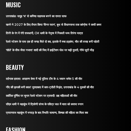
MUSIC
उत्तराखंडः समूह ‘घ’ से कनिष्ठ सहायक बनने का रास्ता साफ
खरगे ने 2027 के लिए तैयार किया ‘विनर प्लान’, बूथ से विधानसभा तक कांग्रेस ने कसी कमर
तिरंगे के रंग में रंगी राजधानी, CM धामी के नेतृत्व में निकली भव्य तिरंगा यात्रा
रेलवे स्टेशन के पास एक ही जगह मिले दो शव, इलाके में मचा हड़कंप; मौत की वजह बनी पहेली
‘शोले’ के वीरू जैसा नजारा! शादी की जिद में हाईटेंशन पोल पर चढ़ी युवती, नीचे जुटी भीड़
BEAUTY
दर्दनाक हादसा: अपहरण केस में गई पुलिस टीम के 4 जवान समेत 5 की मौत
नींद की झपकी बनी काल! मुरादाबाद में कार-ट्रॉली भिड़ंत, उत्तराखंड के 4 युवकों की मौत
कार्तिक पूर्णिमा पर चुनार रेलवे स्टेशन पर त्रासदी: छह महिलाओं की मौत
सीएम धामी ने महाकुंभ में त्रिवेणी संगम के पवित्र जल में माता को कराया स्नान
प्रयागराज महाकुंभ में भगदड़ के बाद स्थिति सामान्य, किच्छा की महिला का मिला शव
FASHION