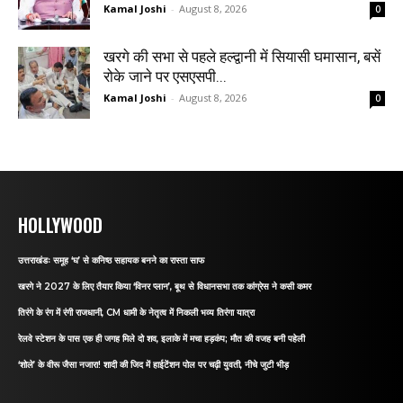
Kamal Joshi
-
August 8, 2026
0
खरगे की सभा से पहले हल्द्वानी में सियासी घमासान, बसें
रोके जाने पर एसएसपी...
Kamal Joshi
-
August 8, 2026
0
HOLLYWOOD
उत्तराखंडः समूह ‘घ’ से कनिष्ठ सहायक बनने का रास्ता साफ
खरगे ने 2027 के लिए तैयार किया ‘विनर प्लान’, बूथ से विधानसभा तक कांग्रेस ने कसी कमर
तिरंगे के रंग में रंगी राजधानी, CM धामी के नेतृत्व में निकली भव्य तिरंगा यात्रा
रेलवे स्टेशन के पास एक ही जगह मिले दो शव, इलाके में मचा हड़कंप; मौत की वजह बनी पहेली
‘शोले’ के वीरू जैसा नजारा! शादी की जिद में हाईटेंशन पोल पर चढ़ी युवती, नीचे जुटी भीड़