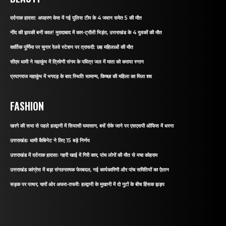
दर्दनाक हादसा: अपहरण केस में गई पुलिस टीम के 4 जवान समेत 5 की मौत
नींद की झपकी बनी काल! मुरादाबाद में कार-ट्रॉली भिड़ंत, उत्तराखंड के 4 युवकों की मौत
कार्तिक पूर्णिमा पर चुनार रेलवे स्टेशन पर त्रासदी: छह महिलाओं की मौत
सीएम धामी ने महाकुंभ में त्रिवेणी संगम के पवित्र जल में माता को कराया स्नान
प्रयागराज महाकुंभ में भगदड़ के बाद स्थिति सामान्य, किच्छा की महिला का मिला शव
FASHION
खरगे की सभा से पहले हल्द्वानी में सियासी घमासान, बसें रोके जाने पर एसएसपी ऑफिस में धरना
उत्तराखंडः धामी कैबिनेट ने लिए 15 बड़े निर्णय
उत्तराखंड में दर्दनाक हादसाः गहरी खाई में गिरी कार, पांच लोगों की मौत से मचा कोहराम
उत्तराखंड कांग्रेस में बड़ा संगठनात्मक फेरबदल, नई कार्यकारिणी और पांच समितियों का ऐलान
सड़क पर पत्थर, चारों ओर अफरा-तफरीः हल्द्वानी के मुखानी में दो गुटों के बीच हिंसक झड़प