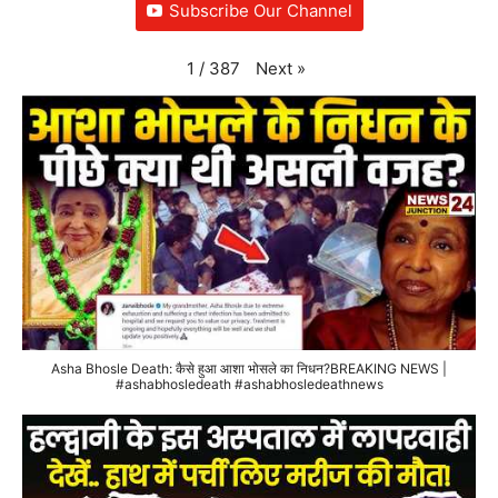
Subscribe Our Channel
Next
»
1
/
387
Asha Bhosle Death: कैसे हुआ आशा भोसले का निधन?BREAKING NEWS |
#ashabhosledeath #ashabhosledeathnews