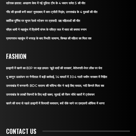
दर्दनाक हादसा: अपहरण केस में गई पुलिस टीम के 4 जवान समेत 5 की मौत
नींद की झपकी बनी काल! मुरादाबाद में कार-ट्रॉली भिड़ंत, उत्तराखंड के 4 युवकों की मौत
कार्तिक पूर्णिमा पर चुनार रेलवे स्टेशन पर त्रासदी: छह महिलाओं की मौत
सीएम धामी ने महाकुंभ में त्रिवेणी संगम के पवित्र जल में माता को कराया स्नान
प्रयागराज महाकुंभ में भगदड़ के बाद स्थिति सामान्य, किच्छा की महिला का मिला शव
FASHION
हल्द्वानी में खरगे का BJP पर बड़ा हमलाः ‘झूठे वादों की सरकार’, बेरोजगारी-पेपर लीक पर घेरा
भू कानून उल्लंघन पर नैनीताल में बड़ी कार्रवाई, 14 मामलों में 304 नाली जमीन सरकार में निहित
उत्तराखंड में सनसनीः BDC सदस्य की संदिग्ध मौत ने खड़े किए सवाल, नदी किनारे मिला शव
उत्तराखंड के लाखों पेंशनरों के लिए बड़ी खबर, जुलाई की पेंशन सीधे खातों में ट्रांसफर
खरगे की सभा से पहले हल्द्वानी में सियासी घमासान, बसें रोके जाने पर एसएसपी ऑफिस में धरना
CONTACT US