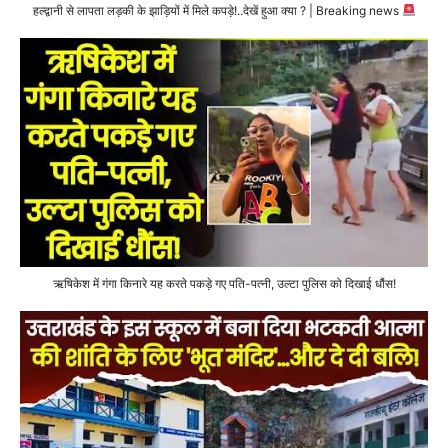
हल्द्वानी से लापता लड़की के झाड़ियों में मिले कपड़े!..देखें हुआ क्या ? | Breaking news
ऋषिकेश में गंगा किनारे यह करते पकड़े गए पति-पत्नी, उल्टा पुलिस को दिखाई धौंस!