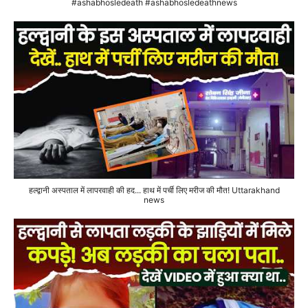
#ashabhosledeath #ashabhosledeathnews
हल्द्वानी अस्पताल में लापरवाही की हद... हाथ में पर्ची लिए मरीज की मौत! Uttarakhand
news