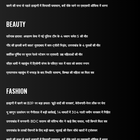
खरगे की सभा से पहले हल्द्वानी में सियासी घमासान, बसें रोके जाने पर एसएसपी ऑफिस में धरना
BEAUTY
दर्दनाक हादसा: अपहरण केस में गई पुलिस टीम के 4 जवान समेत 5 की मौत
नींद की झपकी बनी काल! मुरादाबाद में कार-ट्रॉली भिड़ंत, उत्तराखंड के 4 युवकों की मौत
कार्तिक पूर्णिमा पर चुनार रेलवे स्टेशन पर त्रासदी: छह महिलाओं की मौत
सीएम धामी ने महाकुंभ में त्रिवेणी संगम के पवित्र जल में माता को कराया स्नान
प्रयागराज महाकुंभ में भगदड़ के बाद स्थिति सामान्य, किच्छा की महिला का मिला शव
FASHION
हल्द्वानी में खरगे का BJP पर बड़ा हमलाः ‘झूठे वादों की सरकार’, बेरोजगारी-पेपर लीक पर घेरा
भू कानून उल्लंघन पर नैनीताल में बड़ी कार्रवाई, 14 मामलों में 304 नाली जमीन सरकार में निहित
उत्तराखंड में सनसनीः BDC सदस्य की संदिग्ध मौत ने खड़े किए सवाल, नदी किनारे मिला शव
उत्तराखंड के लाखों पेंशनरों के लिए बड़ी खबर, जुलाई की पेंशन सीधे खातों में ट्रांसफर
खरगे की सभा से पहले हल्द्वानी में सियासी घमासान, बसें रोके जाने पर एसएसपी ऑफिस में धरना