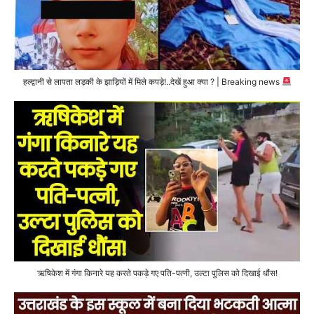
हल्द्वानी से लापता लड़की के झाड़ियों में मिले कपड़े!..देखें हुआ क्या ? | Breaking news
ऋषिकेश में गंगा किनारे यह करते पकड़े गए पति-पत्नी, उल्टा पुलिस को दिखाई धौंस!