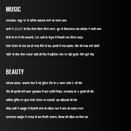
MUSIC
उत्तराखंडः समूह ‘घ’ से कनिष्ठ सहायक बनने का रास्ता साफ
खरगे ने 2027 के लिए तैयार किया ‘विनर प्लान’, बूथ से विधानसभा तक कांग्रेस ने कसी कमर
तिरंगे के रंग में रंगी राजधानी, CM धामी के नेतृत्व में निकली भव्य तिरंगा यात्रा
रेलवे स्टेशन के पास एक ही जगह मिले दो शव, इलाके में मचा हड़कंप; मौत की वजह बनी पहेली
‘शोले’ के वीरू जैसा नजारा! शादी की जिद में हाईटेंशन पोल पर चढ़ी युवती, नीचे जुटी भीड़
BEAUTY
दर्दनाक हादसा: अपहरण केस में गई पुलिस टीम के 4 जवान समेत 5 की मौत
नींद की झपकी बनी काल! मुरादाबाद में कार-ट्रॉली भिड़ंत, उत्तराखंड के 4 युवकों की मौत
कार्तिक पूर्णिमा पर चुनार रेलवे स्टेशन पर त्रासदी: छह महिलाओं की मौत
सीएम धामी ने महाकुंभ में त्रिवेणी संगम के पवित्र जल में माता को कराया स्नान
प्रयागराज महाकुंभ में भगदड़ के बाद स्थिति सामान्य, किच्छा की महिला का मिला शव