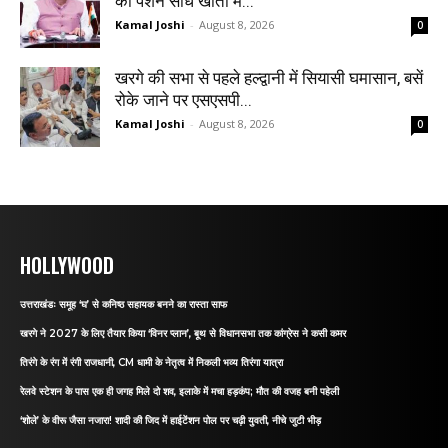
की पेंशन सीधे खातों में...
Kamal Joshi
-
August 8, 2026
0
खरगे की सभा से पहले हल्द्वानी में सियासी घमासान, बसें
रोके जाने पर एसएसपी...
Kamal Joshi
-
August 8, 2026
0
HOLLYWOOD
उत्तराखंडः समूह ‘घ’ से कनिष्ठ सहायक बनने का रास्ता साफ
खरगे ने 2027 के लिए तैयार किया ‘विनर प्लान’, बूथ से विधानसभा तक कांग्रेस ने कसी कमर
तिरंगे के रंग में रंगी राजधानी, CM धामी के नेतृत्व में निकली भव्य तिरंगा यात्रा
रेलवे स्टेशन के पास एक ही जगह मिले दो शव, इलाके में मचा हड़कंप; मौत की वजह बनी पहेली
‘शोले’ के वीरू जैसा नजारा! शादी की जिद में हाईटेंशन पोल पर चढ़ी युवती, नीचे जुटी भीड़