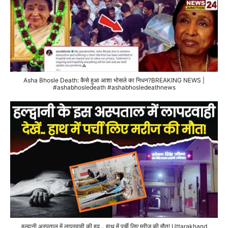
Asha Bhosle Death: कैसे हुआ आशा भोसले का निधन?BREAKING NEWS |
#ashabhosledeath #ashabhosledeathnews
हल्द्वानी अस्पताल में लापरवाही की हद... हाथ में पर्ची लिए मरीज की मौत! Uttarakhand