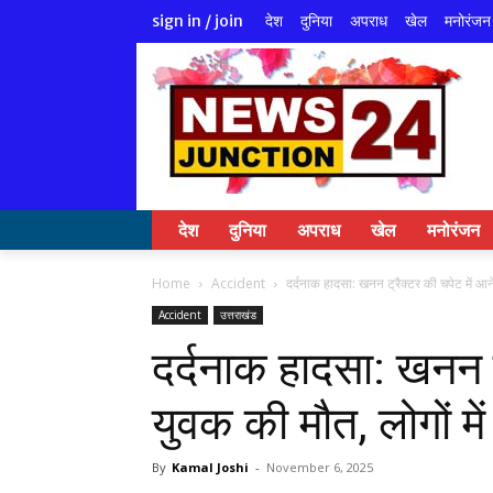
देश
दुनिया
अपराध
खेल
मनोरंजन
sign in / join
देश
दुनिया
अपराध
खेल
मनोरंजन
Home
Accident
दर्दनाक हादसा: खनन ट्रैक्टर की चपेट में आन
Accident
उत्तराखंड
दर्दनाक हादसा: खनन ट्
युवक की मौत, लोगों म
By
Kamal Joshi
-
November 6, 2025