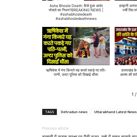
Asha Bhosle Death: कैसे हुआ आशा
हल्द्वानी अस्प
भोसले का निधन?BREAKING NEWS |
पर्ची लिए
#ashabhosledeath
#ashabhosledeathnews
ऋषिकेश में गंगा किनारे यह करते पकड़े गए पति-
उत्तराखंड क
पत्नी, उल्टा पुलिस को दिखाई धौंस!
आत्मा की शां
1
/
TAGS
Dehradun news
Uttarakhand Latest News
Previous article