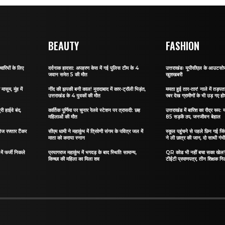
BEAUTY
FASHION
ारियों के लिए
दर्दनाक हादसा: अपहरण केस में गई पुलिस टीम के 4
उत्तराखंडः यूपीसीएल के आउटसोर्स
जवान समेत 5 की मौत
खुशखबरी
ासूम, मुंह में
नींद की झपकी बनी काल! मुरादाबाद में कार-ट्रॉली भिड़ंत,
ममता हुई तार-तार! नाले में तड़पता 
उत्तराखंड के 4 युवकों की मौत
रबर देख ग्रामीणों के भी उड़ गए ह
री हाईवे बंद,
कार्तिक पूर्णिमा पर चुनार रेलवे स्टेशन पर त्रासदी: छह
उत्तराखंड में बारिश का रौद्र रूप: य
महिलाओं की मौत
85 सड़कें ठप, जनजीवन बेहाल
ेज रफ्तार टैंकर
सीएम धामी ने महाकुंभ में त्रिवेणी संगम के पवित्र जल में
स्कूल पहुंचने से पहले छिन गई जिं
माता को कराया स्नान
ने ली छात्र की जान, दो साथी गंभ
ं फर्जी निकले
प्रयागराज महाकुंभ में भगदड़ के बाद स्थिति सामान्य,
QR कोड भी नहीं बचा सका खेल! जा
किच्छा की महिला का मिला शव
टीईटी प्रमाणपत्र, तीन शिक्षक नि