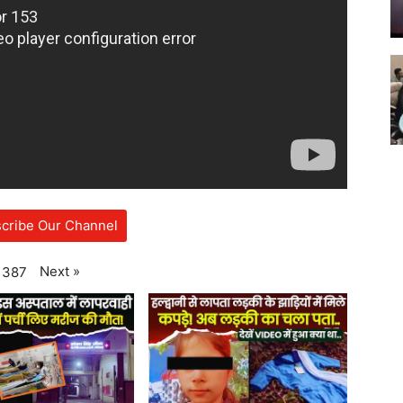
cribe Our Channel
Next
»
387