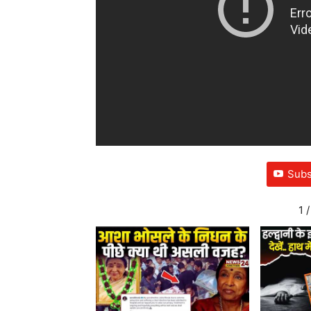
Subs
1
/