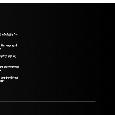
 कर्मचारियों के लिए
मिला मासूम, मुंह में
ोश
मुनोत्री हाईवे बंद,
दगी: तेज रफ्तार टैंकर
ीर
ंच में फर्जी निकले
लंबित