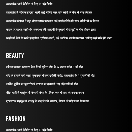
उत्तराखंडः धामी कैबिनेट ने लिए 15 बड़े निर्णय
उत्तराखंड में दर्दनाक हादसाः गहरी खाई में गिरी कार, पांच लोगों की मौत से मचा कोहराम
उत्तराखंड कांग्रेस में बड़ा संगठनात्मक फेरबदल, नई कार्यकारिणी और पांच समितियों का ऐलान
सड़क पर पत्थर, चारों ओर अफरा-तफरीः हल्द्वानी के मुखानी में दो गुटों के बीच हिंसक झड़प
खड़गे की रैली से पहले हल्द्वानी में ट्रैफिक अलर्ट, कई रूटों पर बदली व्यवस्था; जानिए कहां पार्क होंगे वाहन
BEAUTY
दर्दनाक हादसा: अपहरण केस में गई पुलिस टीम के 4 जवान समेत 5 की मौत
नींद की झपकी बनी काल! मुरादाबाद में कार-ट्रॉली भिड़ंत, उत्तराखंड के 4 युवकों की मौत
कार्तिक पूर्णिमा पर चुनार रेलवे स्टेशन पर त्रासदी: छह महिलाओं की मौत
सीएम धामी ने महाकुंभ में त्रिवेणी संगम के पवित्र जल में माता को कराया स्नान
प्रयागराज महाकुंभ में भगदड़ के बाद स्थिति सामान्य, किच्छा की महिला का मिला शव
FASHION
उत्तराखंडः धामी कैबिनेट ने लिए 15 बड़े निर्णय