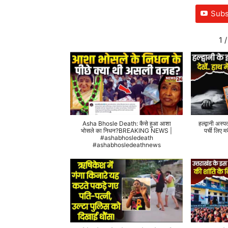
Subs
1
/
Asha Bhosle Death: कैसे हुआ आशा
हल्द्वानी अस्प
भोसले का निधन?BREAKING NEWS |
पर्ची लिए
#ashabhosledeath
#ashabhosledeathnews