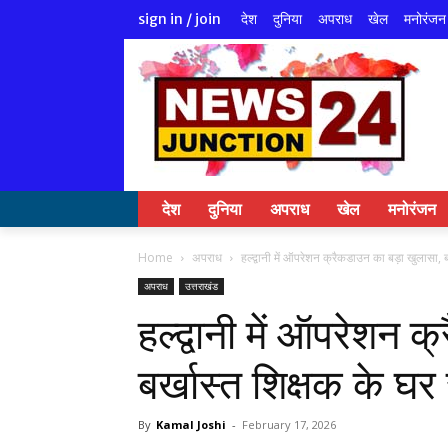
देश
दुनिया
अपराध
खेल
मनोरंजन
sign in / join
देश
दुनिया
अपराध
खेल
मनोरंजन
Home
अपराध
हल्द्वानी में ऑपरेशन क्रैकडाउन का बड़ा खुलासा, बर
अपराध
उत्तराखंड
हल्द्वानी में ऑपरेशन 
बर्खास्त शिक्षक के घ
By
Kamal Joshi
-
February 17, 2026