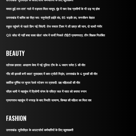
उत्तराखंडः यूपीसीएल के आउटसोर्स कर्मचारियों के लिए खुशखबरी
ममता हुई तार-तार! नाले में तड़पता मिला मासूम, मुंह में रबर देख ग्रामीणों के भी उड़ गए होश
उत्तराखंड में बारिश का रौद्र रूप: यमुनोत्री हाईवे बंद, 85 सड़कें ठप, जनजीवन बेहाल
स्कूल पहुंचने से पहले छिन गई जिंदगी: तेज रफ्तार टैंकर ने ली छात्र की जान, दो साथी गंभीर
QR कोड भी नहीं बचा सका खेल! जांच में फर्जी निकले टीईटी प्रमाणपत्र, तीन शिक्षक निलंबित
BEAUTY
दर्दनाक हादसा: अपहरण केस में गई पुलिस टीम के 4 जवान समेत 5 की मौत
नींद की झपकी बनी काल! मुरादाबाद में कार-ट्रॉली भिड़ंत, उत्तराखंड के 4 युवकों की मौत
कार्तिक पूर्णिमा पर चुनार रेलवे स्टेशन पर त्रासदी: छह महिलाओं की मौत
सीएम धामी ने महाकुंभ में त्रिवेणी संगम के पवित्र जल में माता को कराया स्नान
प्रयागराज महाकुंभ में भगदड़ के बाद स्थिति सामान्य, किच्छा की महिला का मिला शव
FASHION
उत्तराखंडः यूपीसीएल के आउटसोर्स कर्मचारियों के लिए खुशखबरी