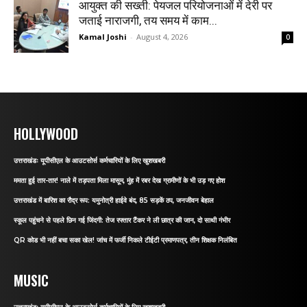
आयुक्त की सख्ती: पेयजल परियोजनाओं में देरी पर
जताई नाराजगी, तय समय में काम...
Kamal Joshi
-
August 4, 2026
0
HOLLYWOOD
उत्तराखंडः यूपीसीएल के आउटसोर्स कर्मचारियों के लिए खुशखबरी
ममता हुई तार-तार! नाले में तड़पता मिला मासूम, मुंह में रबर देख ग्रामीणों के भी उड़ गए होश
उत्तराखंड में बारिश का रौद्र रूप: यमुनोत्री हाईवे बंद, 85 सड़कें ठप, जनजीवन बेहाल
स्कूल पहुंचने से पहले छिन गई जिंदगी: तेज रफ्तार टैंकर ने ली छात्र की जान, दो साथी गंभीर
QR कोड भी नहीं बचा सका खेल! जांच में फर्जी निकले टीईटी प्रमाणपत्र, तीन शिक्षक निलंबित
MUSIC