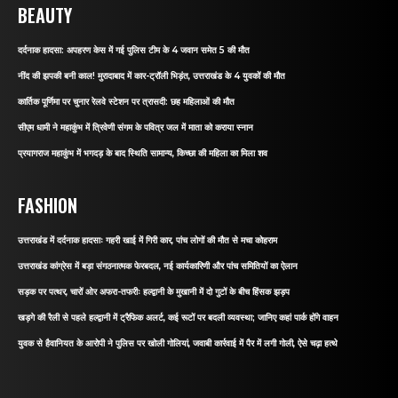
BEAUTY
दर्दनाक हादसा: अपहरण केस में गई पुलिस टीम के 4 जवान समेत 5 की मौत
नींद की झपकी बनी काल! मुरादाबाद में कार-ट्रॉली भिड़ंत, उत्तराखंड के 4 युवकों की मौत
कार्तिक पूर्णिमा पर चुनार रेलवे स्टेशन पर त्रासदी: छह महिलाओं की मौत
सीएम धामी ने महाकुंभ में त्रिवेणी संगम के पवित्र जल में माता को कराया स्नान
प्रयागराज महाकुंभ में भगदड़ के बाद स्थिति सामान्य, किच्छा की महिला का मिला शव
FASHION
उत्तराखंड में दर्दनाक हादसाः गहरी खाई में गिरी कार, पांच लोगों की मौत से मचा कोहराम
उत्तराखंड कांग्रेस में बड़ा संगठनात्मक फेरबदल, नई कार्यकारिणी और पांच समितियों का ऐलान
सड़क पर पत्थर, चारों ओर अफरा-तफरीः हल्द्वानी के मुखानी में दो गुटों के बीच हिंसक झड़प
खड़गे की रैली से पहले हल्द्वानी में ट्रैफिक अलर्ट, कई रूटों पर बदली व्यवस्था; जानिए कहां पार्क होंगे वाहन
युवक से हैवानियत के आरोपी ने पुलिस पर खोली गोलियां, जवाबी कार्रवाई में पैर में लगी गोली, ऐसे चढ़ा हत्थे