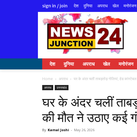
देश
दुनिया
अपराध
खेल
मनोरंजन
sign in / join
देश
दुनिया
अपराध
खेल
मनोरंजन
Home
अपराध
घर के अंदर चलीं ताबड़तोड़ गोलियां, हेड कांस्टेबल
अपराध
उत्तराखंड
घर के अंदर चलीं ताबड़
की मौत ने उठाए कई ग
By
Kamal Joshi
-
May 26, 2026