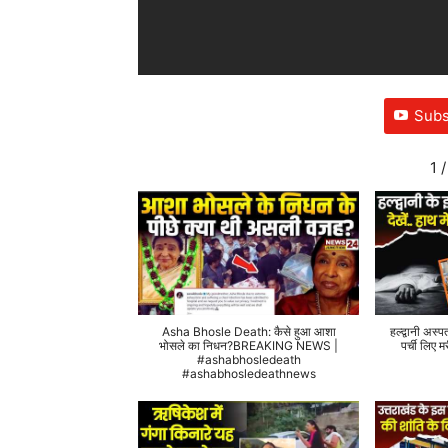
Subs
1
/
Asha Bhosle Death: कैसे हुआ आशा
हल्द्वानी अस्प
भोसले का निधन?BREAKING NEWS |
पर्ची लिए
#ashabhosledeath
#ashabhosledeathnews