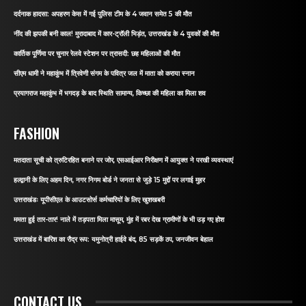
दर्दनाक हादसा: अपहरण केस में गई पुलिस टीम के 4 जवान समेत 5 की मौत
नींद की झपकी बनी काल! मुरादाबाद में कार-ट्रॉली भिड़ंत, उत्तराखंड के 4 युवकों की मौत
कार्तिक पूर्णिमा पर चुनार रेलवे स्टेशन पर त्रासदी: छह महिलाओं की मौत
सीएम धामी ने महाकुंभ में त्रिवेणी संगम के पवित्र जल में माता को कराया स्नान
प्रयागराज महाकुंभ में भगदड़ के बाद स्थिति सामान्य, किच्छा की महिला का मिला शव
FASHION
मतदाता सूची को त्रुटिरहित बनाने पर जोर, एसआईआर निरीक्षण में आयुक्त ने परखी व्यवस्थाएं
हल्द्वानी के लिए अहम दिन, नगर निगम बोर्ड ने जनता से जुड़े 15 मुद्दों पर लगाई मुहर
उत्तराखंडः यूपीसीएल के आउटसोर्स कर्मचारियों के लिए खुशखबरी
ममता हुई तार-तार! नाले में तड़पता मिला मासूम, मुंह में रबर देख ग्रामीणों के भी उड़ गए होश
उत्तराखंड में बारिश का रौद्र रूप: यमुनोत्री हाईवे बंद, 85 सड़कें ठप, जनजीवन बेहाल
CONTACT US