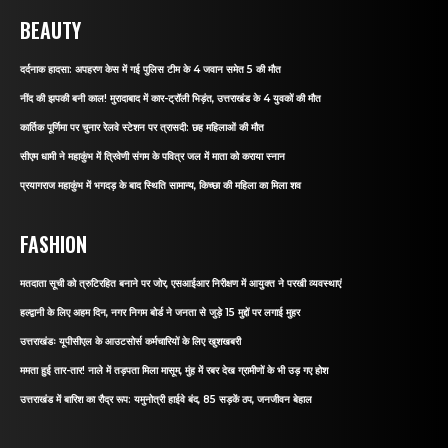
BEAUTY
दर्दनाक हादसा: अपहरण केस में गई पुलिस टीम के 4 जवान समेत 5 की मौत
नींद की झपकी बनी काल! मुरादाबाद में कार-ट्रॉली भिड़ंत, उत्तराखंड के 4 युवकों की मौत
कार्तिक पूर्णिमा पर चुनार रेलवे स्टेशन पर त्रासदी: छह महिलाओं की मौत
सीएम धामी ने महाकुंभ में त्रिवेणी संगम के पवित्र जल में माता को कराया स्नान
प्रयागराज महाकुंभ में भगदड़ के बाद स्थिति सामान्य, किच्छा की महिला का मिला शव
FASHION
मतदाता सूची को त्रुटिरहित बनाने पर जोर, एसआईआर निरीक्षण में आयुक्त ने परखी व्यवस्थाएं
हल्द्वानी के लिए अहम दिन, नगर निगम बोर्ड ने जनता से जुड़े 15 मुद्दों पर लगाई मुहर
उत्तराखंडः यूपीसीएल के आउटसोर्स कर्मचारियों के लिए खुशखबरी
ममता हुई तार-तार! नाले में तड़पता मिला मासूम, मुंह में रबर देख ग्रामीणों के भी उड़ गए होश
उत्तराखंड में बारिश का रौद्र रूप: यमुनोत्री हाईवे बंद, 85 सड़कें ठप, जनजीवन बेहाल