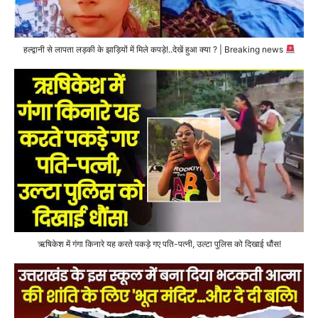
हल्द्वानी से लापता लड़की के झाड़ियों में मिले कपड़े!..देखें हुआ क्या ? | Breaking news
ऋषिकेश में गंगा किनारे यह करते पकड़े गए पति-पत्नी, उल्टा पुलिस को दिखाई धौंस!