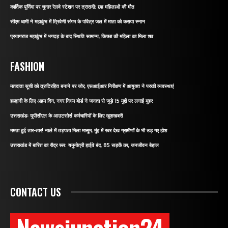
कार्तिक पूर्णिमा पर चुनार रेलवे स्टेशन पर त्रासदी: छह महिलाओं की मौत
सीएम धामी ने महाकुंभ में त्रिवेणी संगम के पवित्र जल में माता को कराया स्नान
प्रयागराज महाकुंभ में भगदड़ के बाद स्थिति सामान्य, किच्छा की महिला का मिला शव
FASHION
मतदाता सूची को त्रुटिरहित बनाने पर जोर, एसआईआर निरीक्षण में आयुक्त ने परखी व्यवस्थाएं
हल्द्वानी के लिए अहम दिन, नगर निगम बोर्ड ने जनता से जुड़े 15 मुद्दों पर लगाई मुहर
उत्तराखंडः यूपीसीएल के आउटसोर्स कर्मचारियों के लिए खुशखबरी
ममता हुई तार-तार! नाले में तड़पता मिला मासूम, मुंह में रबर देख ग्रामीणों के भी उड़ गए होश
उत्तराखंड में बारिश का रौद्र रूप: यमुनोत्री हाईवे बंद, 85 सड़कें ठप, जनजीवन बेहाल
CONTACT US
Newsjunction24