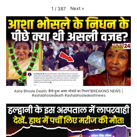
Next
»
1
/
387
Asha Bhosle Death: कैसे हुआ आशा भोसले का निधन?BREAKING NEWS |
#ashabhosledeath #ashabhosledeathnews