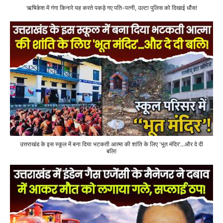
ऋषिकेश में गंगा किनारे यह करते पकड़े गए पति-पत्नी, उल्टा पुलिस को दिखाई धौंस!
उत्तराखंड के इस स्कूल में बना दिया भटकती आत्मा की शांति के लिए 'भूत मंदिर'...और दे दी
बलि!